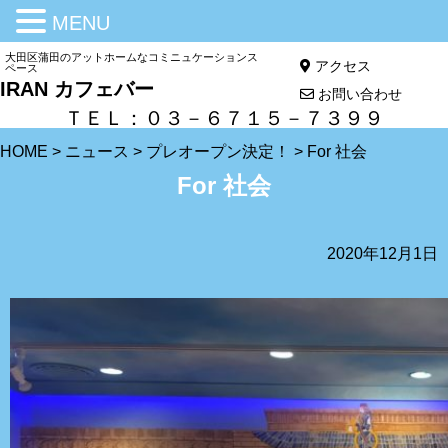
MENU
大田区蒲田のアットホームなコミニュケーションス
アクセス
ペース
IRAN カフェバー
お問い合わせ
ＴＥＬ：０３－６７１５－７３９９
HOME
>
ニュース
>
プレオープン決定！
>
For 社会
For 社会
2020年12月1日