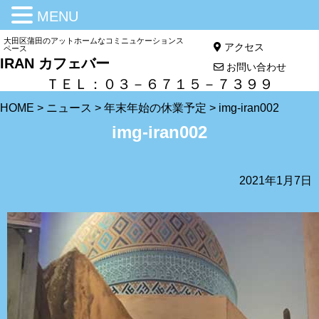
MENU
大田区蒲田のアットホームなコミニュケーションス
アクセス
ペース
IRAN カフェバー
お問い合わせ
ＴＥＬ：０３－６７１５－７３９９
HOME
>
ニュース
>
年末年始の休業予定
>
img-iran002
img-iran002
2021年1月7日